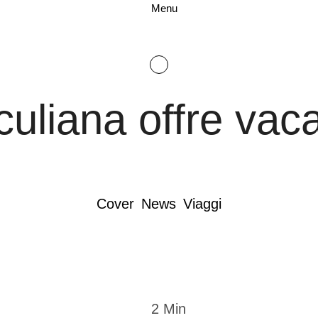
Menu
iculiana offre vac
Cover
News
Viaggi
2
 Min