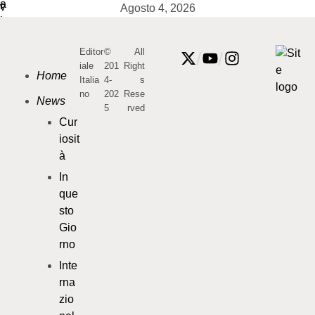
Agosto 4, 2026
Editor
©
All
/
/
iale
201
Right
Home
Italia
4-
s
no
202
Rese
News
5
rved
Cur
iosit
à
In
que
sto
Gio
rno
Inte
rna
zio