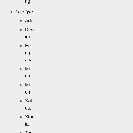
ng
Lifestyle
Arte
Des
ign
Fot
ogr
afia
Mo
da
Mot
ori
Sal
ute
Stor
ia
Tec