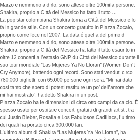
Marzo e nemmeno a dirlo, sono attese oltre 100mila persone.
Shakira, proprio a Città del Messico ha fatto il tutto …
La pop star colombiana Shakira torna a Città del Messico e lo
fa in grande stile. Con un concerto gratuito in Piazza Zocalo,
proprio come fece nel 2007. La data é quella del primo di
Marzo e nemmeno a dirlo, sono attese oltre 100mila persone.
Shakira, proprio a Città del Messico ha fatto il tutto esaurito in
oltre 12 concerti all’estasio GNP du Città del Messico durante il
suo tour mondiale “Las Mujeres Ya No Lloran” (Women Don’t
Cry Anymore), battendo ogni record. Sono stati venduti circo
780.000 biglietti, con 65.000 persone ogni sera. “Mi hai dato
così tanto che spero di poterti restituire un po’ dell’amore che
mi hai mostrato”, ha detto Shakira in un post.
Piazza Zocalo ha le dimensioni di circa otto campi da calcio. È
spesso usato per ospitare concerti gratuiti di grandi artisti, tra
cui Justin Bieber, Rosalia e Los Fabulosos Cadillacs, l’ultimo
dei quali ha portato circa 300.000 fan.
L’ultimo album di Shakira “Las Mujeres Ya No Lloran”, ha
raggiunto il Billboard. 1 come album latino e le è valso un