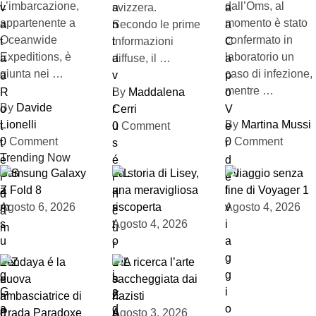
L’imbarcazione,
dall’Oms, al
svizzera.
appartenente a
momento è stato
Secondo le prime
Oceanwide
confermato in
informazioni
Expeditions, è
laboratorio un
diffuse, il …
giunta nei …
caso di infezione,
mentre …
By
Maddalena
By
Davide
Cerri
Lionelli
By
Martina Mussi
0
Comment
0
Comment
0
Comment
Trending Now
Samsung Galaxy
La storia di Lisey,
Il viaggio senza
Z Fold 8
una meravigliosa
fine di Voyager 1
Agosto 6, 2026
riscoperta
Agosto 4, 2026
Agosto 4, 2026
Zendaya é la
L’IA ricerca l’arte
nuova
saccheggiata dai
ambasciatrice di
nazisti
Prada Paradoxe
Agosto 3, 2026