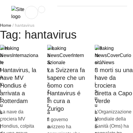
Home
/
hantavirus
Tag:
hantavirus
Breaking
Breaking
Breaking
News
Internaziona
News
Cover
Intern
News
Cover
Curio
le
azionale
sità
News
Hantavirus, la
La Svizzera fa
3 morti su una
nave MV
sapere che un
nave da
Hondius é
uomo con
crociera
arrivata a
Hantavirus é
diretta a Capo
Rotterdam
in cura a
Verde
Zurigo
La nave da
L’Organizzazione
crociera MV
Mondiale della
Il governo
Hondius, colpita
Sanità (Oms) ha
svizzero ha