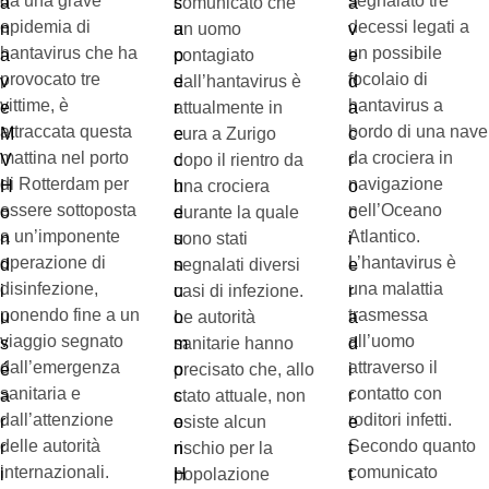
da una grave
segnalato tre
comunicato che
epidemia di
decessi legati a
un uomo
hantavirus che ha
un possibile
contagiato
provocato tre
focolaio di
dall’hantavirus è
vittime, è
hantavirus a
attualmente in
attraccata questa
bordo di una nave
cura a Zurigo
mattina nel porto
da crociera in
dopo il rientro da
di Rotterdam per
navigazione
una crociera
essere sottoposta
nell’Oceano
durante la quale
a un’imponente
Atlantico.
sono stati
operazione di
L’hantavirus è
segnalati diversi
disinfezione,
una malattia
casi di infezione.
ponendo fine a un
trasmessa
Le autorità
viaggio segnato
all’uomo
sanitarie hanno
dall’emergenza
attraverso il
precisato che, allo
sanitaria e
contatto con
stato attuale, non
dall’attenzione
roditori infetti.
esiste alcun
delle autorità
Secondo quanto
rischio per la
internazionali.
comunicato
popolazione