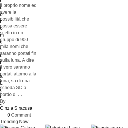
il proprio nome ed
avere la
possibilità che
possa essere
scelto in un
gruppo di 900
mila nomi che
saranno portati fin
sulla luna. A dire
il vero saranno
portati attorno alla
luna, su di una
scheda SD a
bordo di …
By 
Cinzia Siracusa
0
 Comment
Trending Now
Samsung Galaxy
La storia di Lisey,
Il viaggio senza