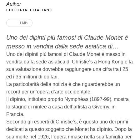
Author
EDITORIALEITALIANO
1
 Min
Uno dei dipinti più famosi di Claude Monet é
messo in vendita dalla sede asiatica di
Christie's a Hong Kong e la sua valutazione
Uno dei dipinti più famosi di Claude Monet é messo in
vendita dalla sede asiatica di Christie’s a Hong Kong e la
dovrebbe raggiungere una cifra tra i 25 ed i
sua valutazione dovrebbe raggiungere una cifra tra i 25
35 milioni di dollari. La particolarità della
ed i 35 milioni di dollari.
notizia é che riguarderebbe un record per
La particolarità della notizia é che riguarderebbe un
un'opera d'arte occidentale. Il dipinto,
record per un’opera d’arte occidentale.
intitolato proprio Nymphéas …
Il dipinto, intitolato proprio Nymphéas (1897-99), mostra
lo stagno di ninfee a casa dell’artista a Giverny, in
Francia.
Secondo gli esperti di Christie’s, è questo uno dei primi
dedicati a questo soggetto che Monet ha dipinto. Dopo la
sua morte nel 1926, l’opera rimase nella sua famiglia per