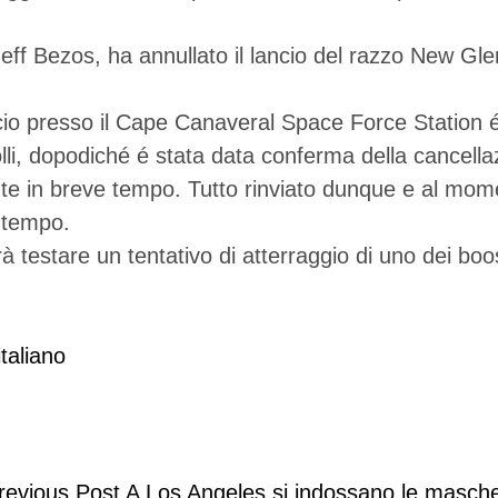
Jeff Bezos, ha annullato il lancio del razzo New Gl
io presso il Cape Canaveral Space Force Station é 
lli, dopodiché é stata data conferma della cancell
te in breve tempo. Tutto rinviato dunque e al mome
ù tempo.
à testare un tentativo di atterraggio di uno dei boo
italiano
revious Post
A Los Angeles si indossano le masche