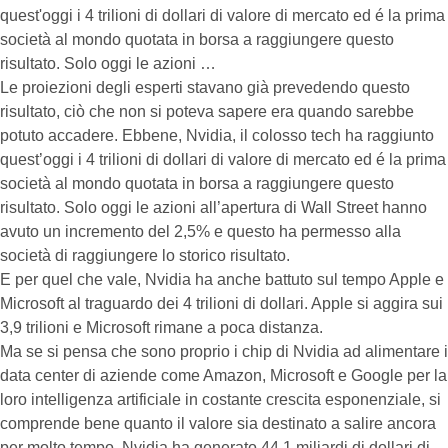
quest'oggi i 4 trilioni di dollari di valore di mercato ed é la prima
società al mondo quotata in borsa a raggiungere questo
risultato. Solo oggi le azioni …
Le proiezioni degli esperti stavano già prevedendo questo
risultato, ciò che non si poteva sapere era quando sarebbe
potuto accadere. Ebbene, Nvidia, il colosso tech ha raggiunto
quest’oggi i 4 trilioni di dollari di valore di mercato ed é la prima
società al mondo quotata in borsa a raggiungere questo
risultato. Solo oggi le azioni all’apertura di Wall Street hanno
avuto un incremento del 2,5% e questo ha permesso alla
società di raggiungere lo storico risultato.
E per quel che vale, Nvidia ha anche battuto sul tempo Apple e
Microsoft al traguardo dei 4 trilioni di dollari. Apple si aggira sui
3,9 trilioni e Microsoft rimane a poca distanza.
Ma se si pensa che sono proprio i chip di Nvidia ad alimentare i
data center di aziende come Amazon, Microsoft e Google per la
loro intelligenza artificiale in costante crescita esponenziale, si
comprende bene quanto il valore sia destinato a salire ancora
per molto tempo. Nvidia ha generato 44,1 miliardi di dollari di