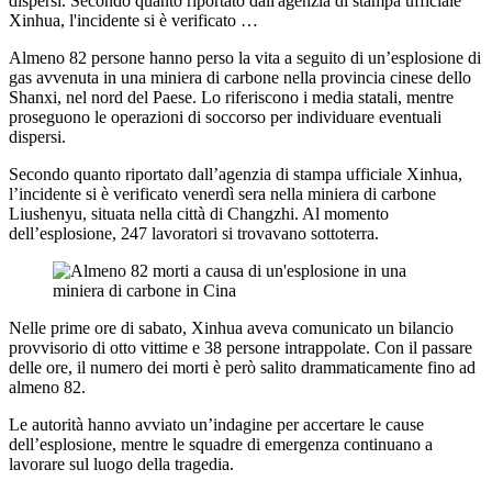
dispersi. Secondo quanto riportato dall'agenzia di stampa ufficiale
Xinhua, l'incidente si è verificato …
Almeno 82 persone hanno perso la vita a seguito di un’esplosione di
gas avvenuta in una miniera di carbone nella provincia cinese dello
Shanxi, nel nord del Paese. Lo riferiscono i media statali, mentre
proseguono le operazioni di soccorso per individuare eventuali
dispersi.
Secondo quanto riportato dall’agenzia di stampa ufficiale Xinhua,
l’incidente si è verificato venerdì sera nella miniera di carbone
Liushenyu, situata nella città di Changzhi. Al momento
dell’esplosione, 247 lavoratori si trovavano sottoterra.
Nelle prime ore di sabato, Xinhua aveva comunicato un bilancio
provvisorio di otto vittime e 38 persone intrappolate. Con il passare
delle ore, il numero dei morti è però salito drammaticamente fino ad
almeno 82.
Le autorità hanno avviato un’indagine per accertare le cause
dell’esplosione, mentre le squadre di emergenza continuano a
lavorare sul luogo della tragedia.