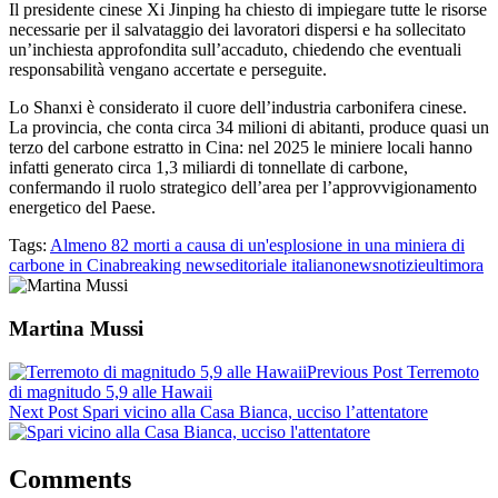
Il presidente cinese Xi Jinping ha chiesto di impiegare tutte le risorse
necessarie per il salvataggio dei lavoratori dispersi e ha sollecitato
un’inchiesta approfondita sull’accaduto, chiedendo che eventuali
responsabilità vengano accertate e perseguite.
Lo Shanxi è considerato il cuore dell’industria carbonifera cinese.
La provincia, che conta circa 34 milioni di abitanti, produce quasi un
terzo del carbone estratto in Cina: nel 2025 le miniere locali hanno
infatti generato circa 1,3 miliardi di tonnellate di carbone,
confermando il ruolo strategico dell’area per l’approvvigionamento
energetico del Paese.
Tags:
Almeno 82 morti a causa di un'esplosione in una miniera di
carbone in Cina
breaking news
editoriale italiano
news
notizie
ultimora
Martina Mussi
Previous Post
Terremoto
di magnitudo 5,9 alle Hawaii
Next Post
Spari vicino alla Casa Bianca, ucciso l’attentatore
Comments