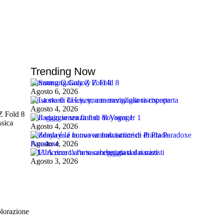
Trending Now
Samsung Galaxy Z Fold 8
Agosto 6, 2026
La storia di Lisey, una meravigliosa riscoperta
Agosto 4, 2026
Z Fold 8
Il viaggio senza fine di Voyager 1
ssica
Agosto 4, 2026
Zendaya é la nuova ambasciatrice di Prada Paradoxe
Agosto 4, 2026
L’IA ricerca l’arte saccheggiata dai nazisti
Agosto 3, 2026
plorazione