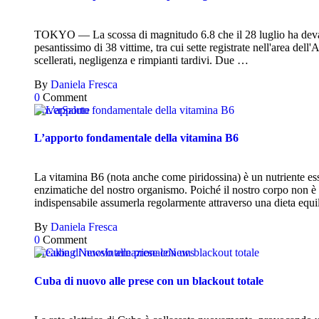
TOKYO — La scossa di magnitudo 6.8 che il 28 luglio ha devast
pesantissimo di 38 vittime, tra cui sette registrate nell'area del
scellerati, negligenza e rimpianti tardivi. Due …
By
Daniela Fresca
0
Comment
Cover
Salute
L’apporto fondamentale della vitamina B6
La vitamina B6 (nota anche come piridossina) è un nutriente ess
enzimatiche del nostro organismo. Poiché il nostro corpo non 
indispensabile assumerla regolarmente attraverso una dieta equil
By
Daniela Fresca
0
Comment
Breaking News
Internazionale
News
Cuba di nuovo alle prese con un blackout totale