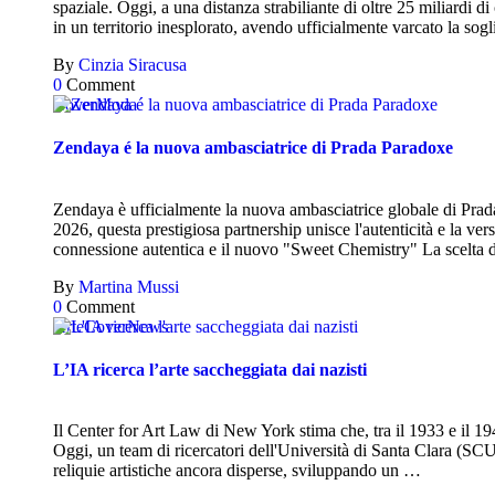
spaziale. Oggi, a una distanza strabiliante di oltre 25 miliardi 
in un territorio inesplorato, avendo ufficialmente varcato la sog
By
Cinzia Siracusa
0
Comment
Cover
Moda
Zendaya é la nuova ambasciatrice di Prada Paradoxe
Zendaya è ufficialmente la nuova ambasciatrice globale di Prada
2026, questa prestigiosa partnership unisce l'autenticità e la ver
connessione autentica e il nuovo "Sweet Chemistry" La scelta
By
Martina Mussi
0
Comment
Arte
Cover
News
L’IA ricerca l’arte saccheggiata dai nazisti
Il Center for Art Law di New York stima che, tra il 1933 e il 194
Oggi, un team di ricercatori dell'Università di Santa Clara (SCU
reliquie artistiche ancora disperse, sviluppando un …