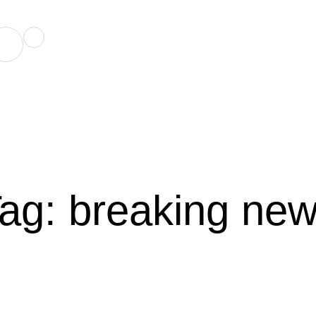
Home
/
breaking news
ag:
breaking ne