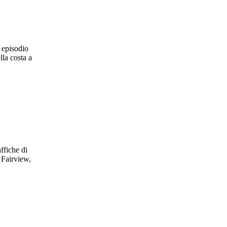
o episodio
lla costa a
ffiche di
 Fairview,