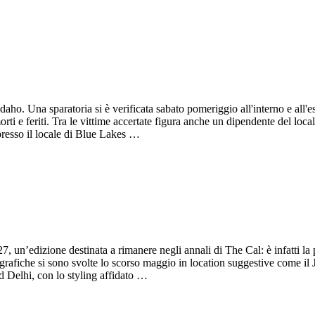
 Una sparatoria si è verificata sabato pomeriggio all'interno e all'es
i e feriti. Tra le vittime accertate figura anche un dipendente del loca
presso il locale di Blue Lakes …
7, un’edizione destinata a rimanere negli annali di The Cal: è infatti la
tografiche si sono svolte lo scorso maggio in location suggestive come il 
ld Delhi, con lo styling affidato …