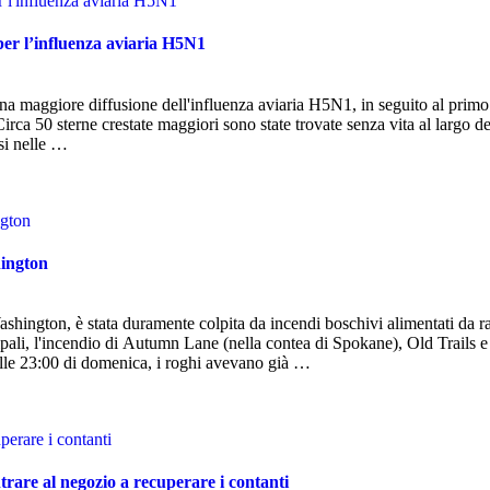
per l’influenza aviaria H5N1
 una maggiore diffusione dell'influenza aviaria H5N1, in seguito al prim
Circa 50 sterne crestate maggiori sono state trovate senza vita al largo de
asi nelle …
hington
ashington, è stata duramente colpita da incendi boschivi alimentati da ra
cipali, l'incendio di Autumn Lane (nella contea di Spokane), Old Trails e
Alle 23:00 di domenica, i roghi avevano già …
trare al negozio a recuperare i contanti