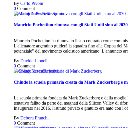
By
Carlo Pivoni
0
Comment
Breaking News
News
Sport
Mauricio Pochettino rinnova con gli Stati Uniti sino al 2030
Mauricio Pochettino ha rinnovato il suo contratto come commiss
L'allenatore argentino guiderà la squadra fino alla Coppa del M
potenziale" del movimento calcistico americano. L'annuncio ar
By
Davide Lionelli
0
Comment
Breaking News
Curiosità
Chiude la scuola primaria creata da Mark Zuckerberg e m
La scuola primaria fondata da Mark Zuckerberg e dalla moglie P
tentativo fallito da parte dei magnati della Silicon Valley di rif
Inaugurato nel 2016, l'istituto privato e gratuito era nato con l'
By
Debora Franchi
0
Comment