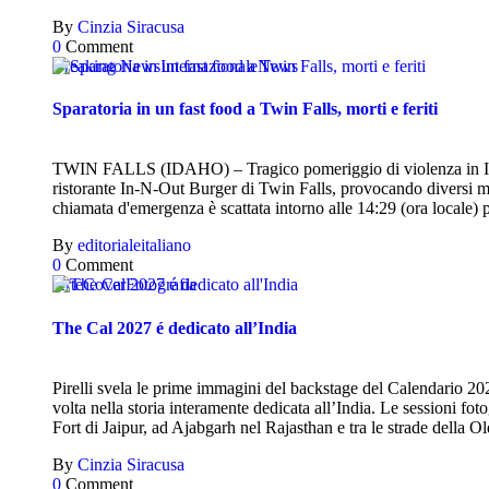
By
Cinzia Siracusa
0
Comment
Breaking News
Internazionale
News
Sparatoria in un fast food a Twin Falls, morti e feriti
TWIN FALLS (IDAHO) – Tragico pomeriggio di violenza in Idaho.
ristorante In-N-Out Burger di Twin Falls, provocando diversi mort
chiamata d'emergenza è scattata intorno alle 14:29 (ora locale) 
By
editorialeitaliano
0
Comment
Arte
Cover
Fotografia
The Cal 2027 é dedicato all’India
Pirelli svela le prime immagini del backstage del Calendario 202
volta nella storia interamente dedicata all’India. Le sessioni fo
Fort di Jaipur, ad Ajabgarh nel Rajasthan e tra le strade della O
By
Cinzia Siracusa
0
Comment