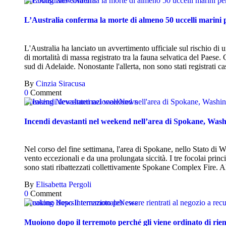
Breaking News
Natura
L’Australia conferma la morte di almeno 50 uccelli marini 
L'Australia ha lanciato un avvertimento ufficiale sul rischio di
di mortalità di massa registrato tra la fauna selvatica del Paese. 
sud di Adelaide. Nonostante l'allerta, non sono stati registrati c
By
Cinzia Siracusa
0
Comment
Breaking News
Internazionale
News
Incendi devastanti nel weekend nell’area di Spokane, Was
Nel corso del fine settimana, l'area di Spokane, nello Stato di W
vento eccezionali e da una prolungata siccità. I tre focolai prin
sono stati ribattezzati collettivamente Spokane Complex Fire. 
By
Elisabetta Pergoli
0
Comment
Breaking News
Internazionale
News
Muoiono dopo il terremoto perché gli viene ordinato di rien