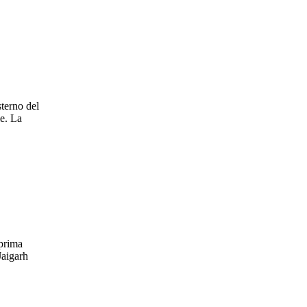
terno del
le. La
 prima
Jaigarh