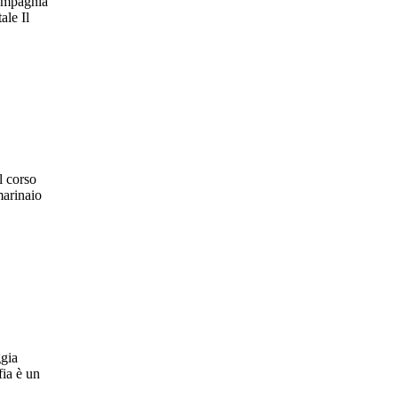
compagnia
ale Il
l corso
marinaio
ggia
fia è un