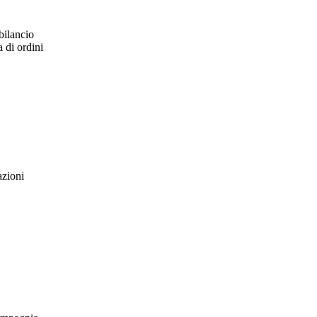
bilancio
a di ordini
azioni