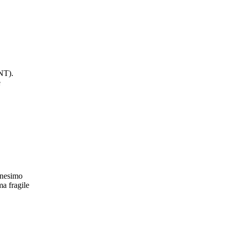
MNT).
e
nnesimo
ma fragile