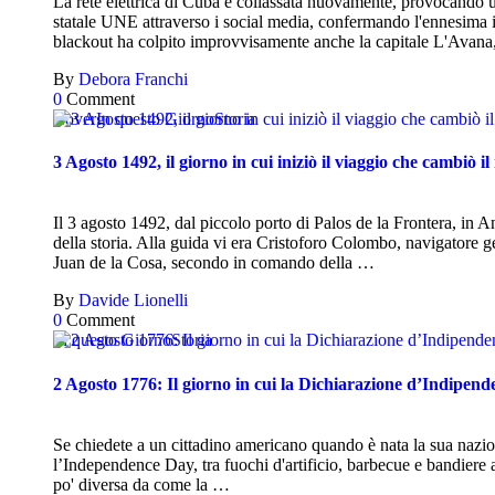
La rete elettrica di Cuba è collassata nuovamente, provocando u
statale UNE attraverso i social media, confermando l'ennesima int
blackout ha colpito improvvisamente anche la capitale L'Avana,
By
Debora Franchi
0
Comment
Cover
In questo Giorno
Storia
3 Agosto 1492, il giorno in cui iniziò il viaggio che cambiò 
Il 3 agosto 1492, dal piccolo porto di Palos de la Frontera, in A
della storia. Alla guida vi era Cristoforo Colombo, navigatore ge
Juan de la Cosa, secondo in comando della …
By
Davide Lionelli
0
Comment
In questo Giorno
Storia
2 Agosto 1776: Il giorno in cui la Dichiarazione d’Indipen
Se chiedete a un cittadino americano quando è nata la sua nazione
l’Independence Day, tra fuochi d'artificio, barbecue e bandiere a st
po' diversa da come la …