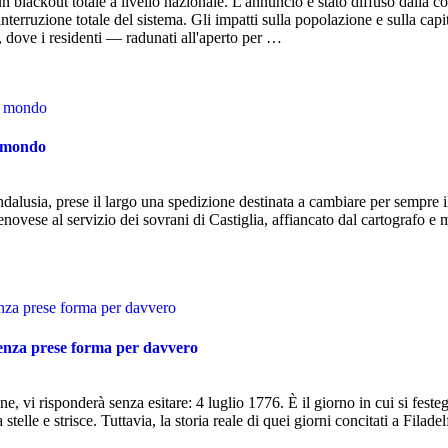
n blackout totale a livello nazionale. L'annuncio è stato diffuso dalla 
erruzione totale del sistema. Gli impatti sulla popolazione e sulla capit
 dove i residenti — radunati all'aperto per …
il mondo
ndalusia, prese il largo una spedizione destinata a cambiare per sempre i
novese al servizio dei sovrani di Castiglia, affiancato dal cartografo e 
denza prese forma per davvero
, vi risponderà senza esitare: 4 luglio 1776. È il giorno in cui si feste
elle e strisce. Tuttavia, la storia reale di quei giorni concitati a Filadel