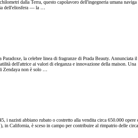
di chilometri dalla Terra, questo capolavoro dell'ingegneria umana naviga 
lia dell'eliosfera — la …
 Paradoxe, la celebre linea di fragranze di Prada Beauty. Annunciata il
satilità dell'attrice ai valori di eleganza e innovazione della maison. Una
 di Zendaya non è solo …
5, i nazisti abbiano rubato o costretto alla vendita circa 650.000 opere d
), in California, è sceso in campo per contribuire al rimpatrio delle cir