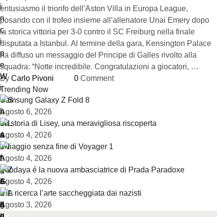
entusiasmo il trionfo dell’Aston Villa in Europa League,
posando con il trofeo insieme all’allenatore Unai Emery dopo
la storica vittoria per 3-0 contro il SC Freiburg nella finale
disputata a Istanbul. Al termine della gara, Kensington Palace
ha diffuso un messaggio del Principe di Galles rivolto alla
squadra: “Notte incredibile. Congratulazioni a giocatori, …
By 
Carlo Pivoni
0
 Comment
Trending Now
Samsung Galaxy Z Fold 8
Agosto 6, 2026
La storia di Lisey, una meravigliosa riscoperta
Agosto 4, 2026
Il viaggio senza fine di Voyager 1
Agosto 4, 2026
Zendaya é la nuova ambasciatrice di Prada Paradoxe
Agosto 4, 2026
L’IA ricerca l’arte saccheggiata dai nazisti
Agosto 3, 2026