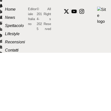
Home
Editor
©
All
/
/
iale
201
Right
News
Italia
4-
s
no
202
Rese
Spettacolo
5
rved
Lifestyle
Recensioni
Contatti