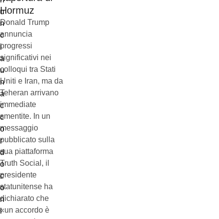
Hormuz
Donald Trump
annuncia
progressi
significativi nei
colloqui tra Stati
Uniti e Iran, ma da
Teheran arrivano
immediate
smentite. In un
messaggio
pubblicato sulla
sua piattaforma
Truth Social, il
presidente
statunitense ha
dichiarato che
«un accordo è