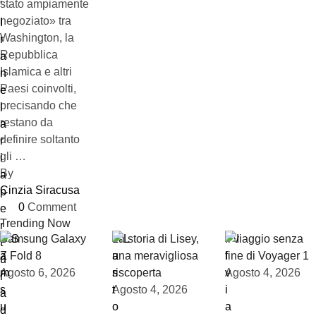
stato ampiamente
negoziato» tra
Washington, la
Repubblica
Islamica e altri
Paesi coinvolti,
precisando che
restano da
definire soltanto
gli …
By 
Cinzia Siracusa
0
 Comment
Trending Now
Samsung Galaxy
La storia di Lisey,
Il viaggio senza
Z Fold 8
una meravigliosa
fine di Voyager 1
Agosto 6, 2026
riscoperta
Agosto 4, 2026
Agosto 4, 2026