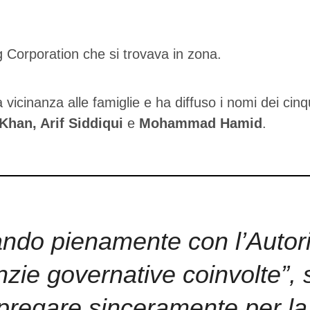
g Corporation che si trovava in zona.
icinanza alle famiglie e ha diffuso i nomi dei cinq
han, Arif Siddiqui
e
Mohammad Hamid
.
do pienamente con l’Autorità
zie governative coinvolte”, s
 pregare sinceramente per la