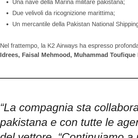
Una nave della Marina militare pakistana;
Due velivoli da ricognizione marittima;
Un mercantile della Pakistan National Shippin
Nel frattempo, la K2 Airways ha espresso profonda v
Idrees, Faisal Mehmood, Muhammad Toufique K
“La compagnia sta collaboran
pakistana e con tutte le agen
del vettore. “Continuiamo a