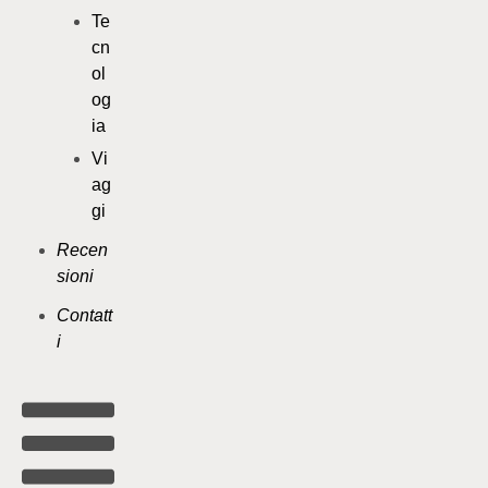
Te
cn
ol
og
ia
Vi
ag
gi
Recen
sioni
Contatt
i