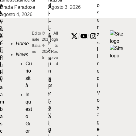
Prada Paradoxe
Agosto 3, 2026
Agosto 4, 2026
Edito
©
All
/
/
riale
201
Righ
Home
Italia
4-
ts
no
202
Res
News
5
erve
Cu
d
rio
sit
à
In
qu
est
o
Gi
or