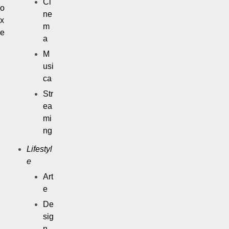
Ci
ne
m
a
M
usi
ca
Str
ea
mi
ng
Lifestyl
e
Art
e
De
sig
n