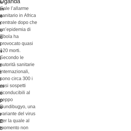
Uganda
Sale l’allarme
sanitario in Africa
centrale dopo che
un’epidemia di
Ebola ha
provocato quasi
120 morti.
Secondo le
autorità sanitarie
internazionali,
sono circa 300 i
casi sospetti
riconducibili al
ceppo
Bundibugyo, una
variante del virus
per la quale al
momento non