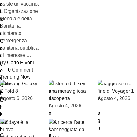
esiste un vaccino.
L’Organizzazione
Mondiale della
Sanità ha
dichiarato
l’emergenza
sanitaria pubblica
di interesse …
By 
Carlo Pivoni
0
 Comment
Trending Now
Samsung Galaxy
La storia di Lisey,
Il viaggio senza
Z Fold 8
una meravigliosa
fine di Voyager 1
Agosto 6, 2026
riscoperta
Agosto 4, 2026
Agosto 4, 2026
Zendaya é la
L’IA ricerca l’arte
nuova
saccheggiata dai
ambasciatrice di
nazisti