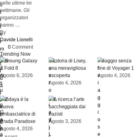
nelle ultime tre
settimane. Gli
organizzatori
hanno …
By 
Davide Lionelli
0
 Comment
Trending Now
Samsung Galaxy
La storia di Lisey,
Il viaggio senza
Z Fold 8
una meravigliosa
fine di Voyager 1
Agosto 6, 2026
riscoperta
Agosto 4, 2026
Agosto 4, 2026
Zendaya é la
L’IA ricerca l’arte
nuova
saccheggiata dai
ambasciatrice di
nazisti
Prada Paradoxe
Agosto 3, 2026
Agosto 4, 2026