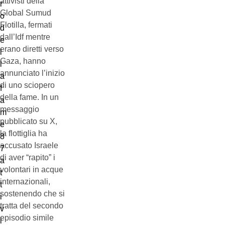
attivisti della
Global Sumud
Flotilla, fermati
dall’Idf mentre
erano diretti verso
Gaza, hanno
annunciato l’inizio
di uno sciopero
della fame. In un
messaggio
pubblicato su X,
la flottiglia ha
accusato Israele
di aver “rapito” i
volontari in acque
internazionali,
sostenendo che si
tratta del secondo
episodio simile