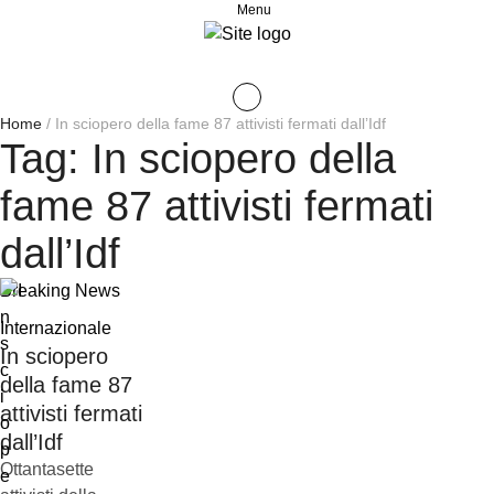
Menu
Home
/
In sciopero della fame 87 attivisti fermati dall’Idf
Tag:
In sciopero della
fame 87 attivisti fermati
dall’Idf
Breaking News
Internazionale
In sciopero
della fame 87
attivisti fermati
dall’Idf
Ottantasette