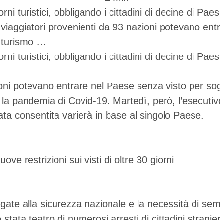
ni turistici, obbligando i cittadini di decine di Paes
 viaggiatori provenienti da 93 nazioni potevano ent
l turismo …
ni turistici, obbligando i cittadini di decine di Paes
zioni potevano entrare nel Paese senza visto per sog
o la pandemia di Covid-19. Martedì, però, l’esecuti
ata consentita varierà in base al singolo Paese.
legate alla sicurezza nazionale e la necessità di sem
 stata teatro di numerosi arresti di cittadini stranier