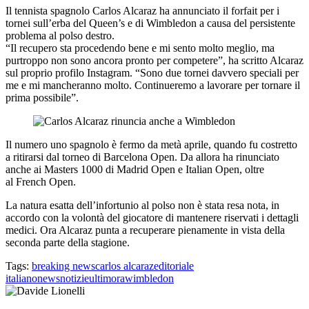
Il tennista spagnolo Carlos Alcaraz ha annunciato il forfait per i
tornei sull’erba del Queen’s e di Wimbledon a causa del persistente
problema al polso destro.
“Il recupero sta procedendo bene e mi sento molto meglio, ma
purtroppo non sono ancora pronto per competere”, ha scritto Alcaraz
sul proprio profilo Instagram. “Sono due tornei davvero speciali per
me e mi mancheranno molto. Continueremo a lavorare per tornare il
prima possibile”.
Il numero uno spagnolo è fermo da metà aprile, quando fu costretto
a ritirarsi dal torneo di Barcelona Open. Da allora ha rinunciato
anche ai Masters 1000 di Madrid Open e Italian Open, oltre
al French Open.
La natura esatta dell’infortunio al polso non è stata resa nota, in
accordo con la volontà del giocatore di mantenere riservati i dettagli
medici. Ora Alcaraz punta a recuperare pienamente in vista della
seconda parte della stagione.
Tags:
breaking news
carlos alcaraz
editoriale
italiano
news
notizie
ultimora
wimbledon