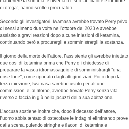
mantenere la sobrietà, è diventato il suo facilitatore e fornitore
di droga”, hanno scritto i procuratori.
Secondo gli investigatori, Iwamasa avrebbe trovato Perry privo
di sensi almeno due volte nell’ottobre del 2023 e avrebbe
assistito a gravi reazioni dopo alcune iniezioni di ketamina,
continuando però a procurargli e somministrargli la sostanza.
Il giorno della morte dell’attore, l’assistente gli avrebbe iniettato
due dosi di ketamina prima che Perry gli chiedesse di
preparare la vasca idromassaggio e di somministrargli “una
dose forte”, come riportato dagli atti giudiziari. Poco dopo la
terza iniezione, Iwamasa sarebbe uscito per alcune
commissioni e, al ritorno, avrebbe trovato Perry senza vita,
riverso a faccia in giù nella jacuzzi della sua abitazione.
L’accusa sostiene inoltre che, dopo il decesso dell’attore,
l’uomo abbia tentato di ostacolare le indagini eliminando prove
dalla scena, pulendo siringhe e flaconi di ketamina e