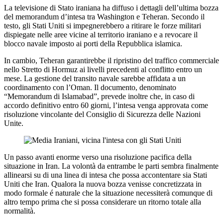
La televisione di Stato iraniana ha diffuso i dettagli dell’ultima bozza
del memorandum d’intesa tra Washington e Teheran. Secondo il
testo, gli Stati Uniti si impegnerebbero a ritirare le forze militari
dispiegate nelle aree vicine al territorio iraniano e a revocare il
blocco navale imposto ai porti della Repubblica islamica.
In cambio, Teheran garantirebbe il ripristino del traffico commerciale
nello Stretto di Hormuz ai livelli precedenti al conflitto entro un
mese. La gestione del transito navale sarebbe affidata a un
coordinamento con l’Oman. Il documento, denominato
“Memorandum di Islamabad”, prevede inoltre che, in caso di
accordo definitivo entro 60 giorni, l’intesa venga approvata come
risoluzione vincolante del Consiglio di Sicurezza delle Nazioni
Unite.
Un passo avanti enorme verso una risoluzione pacifica della
situazione in Iran. La volontà da entrambe le parti sembra finalmente
allinearsi su di una linea di intesa che possa accontentare sia Stati
Uniti che Iran. Qualora la nuova bozza venisse concretizzata in
modo formale é naturale che la situazione necessiterà comunque di
altro tempo prima che si possa considerare un ritorno totale alla
normalità.