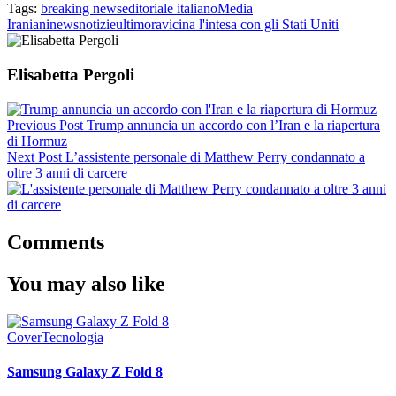
Tags:
breaking news
editoriale italiano
Media
Iraniani
news
notizie
ultimora
vicina l'intesa con gli Stati Uniti
Elisabetta Pergoli
Previous Post
Trump annuncia un accordo con l’Iran e la riapertura
di Hormuz
Next Post
L’assistente personale di Matthew Perry condannato a
oltre 3 anni di carcere
Comments
You may also like
Cover
Tecnologia
Samsung Galaxy Z Fold 8