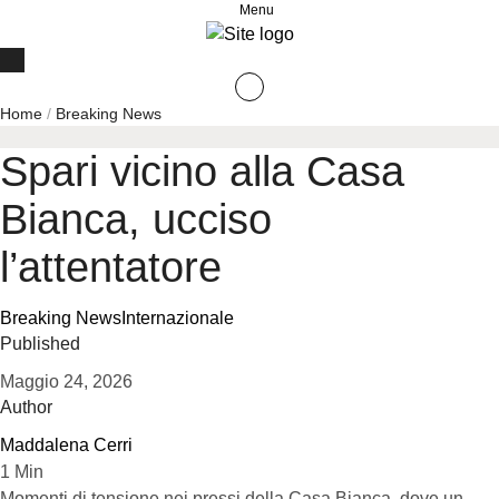
Menu
Home
/
Breaking News
Spari vicino alla Casa
Bianca, ucciso
l’attentatore
Breaking News
Internazionale
Published
Maggio 24, 2026
Author
Maddalena Cerri
1
Min
Momenti di tensione nei pressi della Casa Bianca, dove un