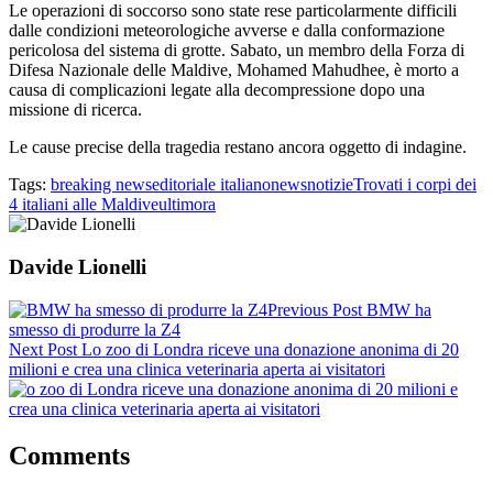
Le operazioni di soccorso sono state rese particolarmente difficili
dalle condizioni meteorologiche avverse e dalla conformazione
pericolosa del sistema di grotte. Sabato, un membro della Forza di
Difesa Nazionale delle Maldive, Mohamed Mahudhee, è morto a
causa di complicazioni legate alla decompressione dopo una
missione di ricerca.
Le cause precise della tragedia restano ancora oggetto di indagine.
Tags:
breaking news
editoriale italiano
news
notizie
Trovati i corpi dei
4 italiani alle Maldive
ultimora
Davide Lionelli
Previous Post
BMW ha
smesso di produrre la Z4
Next Post
Lo zoo di Londra riceve una donazione anonima di 20
milioni e crea una clinica veterinaria aperta ai visitatori
Comments