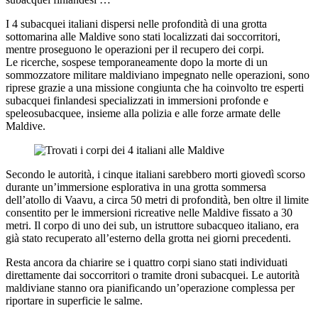
I 4 subacquei italiani dispersi nelle profondità di una grotta
sottomarina alle Maldive sono stati localizzati dai soccorritori,
mentre proseguono le operazioni per il recupero dei corpi.
Le ricerche, sospese temporaneamente dopo la morte di un
sommozzatore militare maldiviano impegnato nelle operazioni, sono
riprese grazie a una missione congiunta che ha coinvolto tre esperti
subacquei finlandesi specializzati in immersioni profonde e
speleosubacquee, insieme alla polizia e alle forze armate delle
Maldive.
Secondo le autorità, i cinque italiani sarebbero morti giovedì scorso
durante un’immersione esplorativa in una grotta sommersa
dell’atollo di Vaavu, a circa 50 metri di profondità, ben oltre il limite
consentito per le immersioni ricreative nelle Maldive fissato a 30
metri. Il corpo di uno dei sub, un istruttore subacqueo italiano, era
già stato recuperato all’esterno della grotta nei giorni precedenti.
Resta ancora da chiarire se i quattro corpi siano stati individuati
direttamente dai soccorritori o tramite droni subacquei. Le autorità
maldiviane stanno ora pianificando un’operazione complessa per
riportare in superficie le salme.