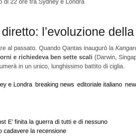
lo diretto: l’evoluzione de
dare al passato. Quando Qantas inaugurò la
Kangar
orni e richiedeva ben sette scali
(Darwin, Singapo
merà in un unico, lunghissimo battito di ciglia.
ney e Londra
breaking news
editoriale italiano
new
ost
E’ finita la guerra di tutti e di nessuno