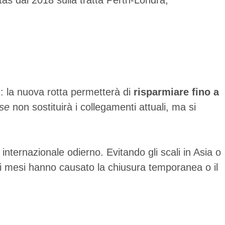
as dal 2018 sulla tratta Perth-Londra,
e: la nuova rotta permetterà di
risparmiare fino a
ise
non sostituirà i collegamenti attuali, ma si
internazionale odierno. Evitando gli scali in Asia o
imi mesi hanno causato la chiusura temporanea o il