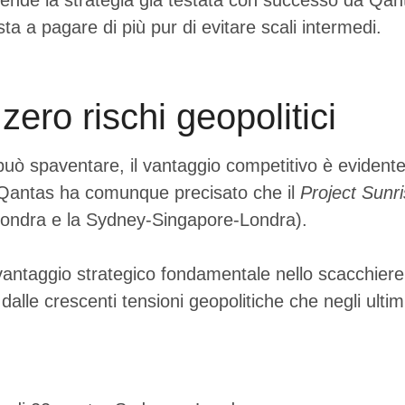
ende la strategia già testata con successo da Qant
a a pagare di più pur di evitare scali intermedi.
zero rischi geopolitici
 può spaventare, il vantaggio competitivo è evident
o. Qantas ha comunque precisato che il
Project Sunr
h-Londra e la Sydney-Singapore-Londra).
n vantaggio strategico fondamentale nello scacchiere 
 dalle crescenti tensioni geopolitiche che negli ult