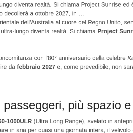
a-lungo diventa realtà. Si chiama Project Sunrise e
co decollerà a ottobre 2027, in …
rientale dell’Australia al cuore del Regno Unito, se
o ultra-lungo diventa realtà. Si chiama
Project Sunr
concomitanza con l’80° anniversario della celebre
K
tire da
febbraio 2027
e, come prevedibile, non sar
 passeggeri, più spazio e
50-1000ULR
(Ultra Long Range), svelato in anteprim
e in aria per quasi una giornata intera, il velivolo