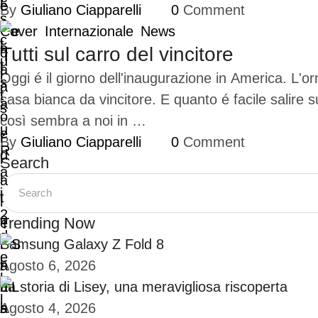
By 
Giuliano Ciapparelli
0
 Comment
Cover
Internazionale
News
Tutti sul carro del vincitore
Oggi é il giorno dell'inaugurazione in America. L'o
casa bianca da vincitore. E quanto é facile salire 
così sembra a noi in …
By 
Giuliano Ciapparelli
0
 Comment
Search
Trending Now
Samsung Galaxy Z Fold 8
Agosto 6, 2026
La storia di Lisey, una meravigliosa riscoperta
Agosto 4, 2026