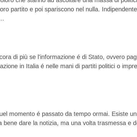
oloro che stanno ad ascoltare una massa di politici
al loro partito e poi spariscono nel nulla. Indipen
 …
ora di più se l'informazione é di Stato, ovvero paga
one in Italia é nelle mani di partiti politici o impre
ro quel momento é passato da tempo ormai. Esiste u
a bene dare la notizia, ma una volta trasmessa e do