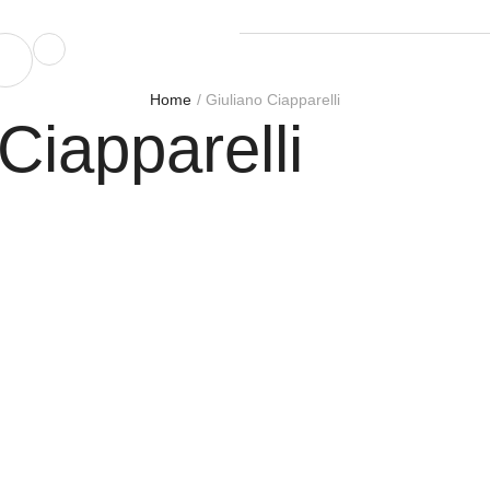
Home
/
Giuliano Ciapparelli
Ciapparelli