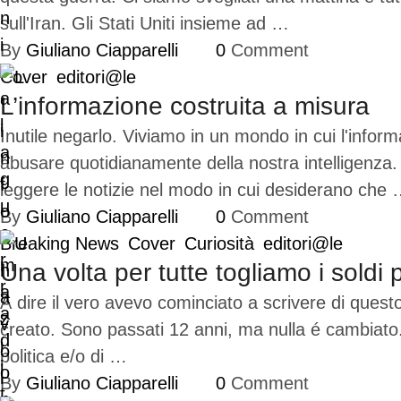
sull'Iran. Gli Stati Uniti insieme ad …
By 
Giuliano Ciapparelli
0
 Comment
Cover
editori@le
L’informazione costruita a misura
Inutile negarlo. Viviamo in un mondo in cui l'info
abusare quotidianamente della nostra intelligenza
leggere le notizie nel modo in cui desiderano che
By 
Giuliano Ciapparelli
0
 Comment
Breaking News
Cover
Curiosità
editori@le
Una volta per tutte togliamo i soldi p
A dire il vero avevo cominciato a scrivere di questo
creato. Sono passati 12 anni, ma nulla é cambiato. I
politica e/o di …
By 
Giuliano Ciapparelli
0
 Comment