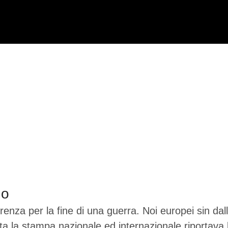
no
renza per la fine di una guerra. Noi europei sin dal
ta la stampa nazionale ed internazionale riportava 