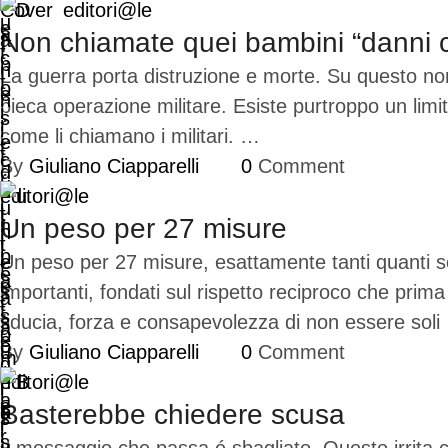
Cover
editori@le
Non chiamate quei bambini “danni co
La guerra porta distruzione e morte. Su questo non
bieca operazione militare. Esiste purtroppo un limit
come li chiamano i militari. …
By 
Giuliano Ciapparelli
0
 Comment
editori@le
Un peso per 27 misure
Un peso per 27 misure, esattamente tanti quanti son
importanti, fondati sul rispetto reciproco che prim
fiducia, forza e consapevolezza di non essere sol
By 
Giuliano Ciapparelli
0
 Comment
editori@le
Basterebbe chiedere scusa