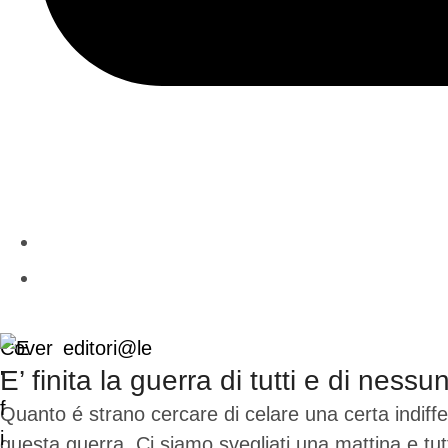
Cover
editori@le
E’ finita la guerra di tutti e di nessu
Quanto é strano cercare di celare una certa indiffe
questa guerra. Ci siamo svegliati una mattina e tut