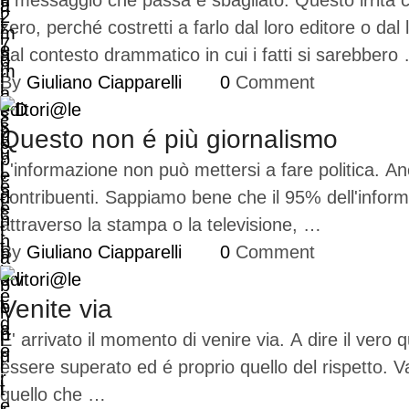
Il messaggio che passa é sbagliato. Questo irrita c
zero, perché costretti a farlo dal loro editore o d
dal contesto drammatico in cui i fatti si sarebbero
By 
Giuliano Ciapparelli
0
 Comment
editori@le
Questo non é più giornalismo
L'informazione non può mettersi a fare politica. Anc
contribuenti. Sappiamo bene che il 95% dell'informazi
attraverso la stampa o la televisione, …
By 
Giuliano Ciapparelli
0
 Comment
editori@le
Venite via
E' arrivato il momento di venire via. A dire il ve
essere superato ed é proprio quello del rispetto. V
quello che …